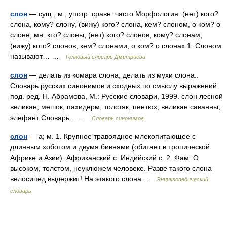
слон
— сущ., м., употр. сравн. часто Морфология: (нет) кого?
слона, кому? слону, (вижу) кого? слона, кем? слоном, о ком? о
слоне; мн. кто? слоны, (нет) кого? слонов, кому? слонам,
(вижу) кого? слонов, кем? слонами, о ком? о слонах 1. Слоном
называют… …
Толковый словарь Дмитриева
слон
— делать из комара слона, делать из мухи слона..
Словарь русских синонимов и сходных по смыслу выражений.
под. ред. Н. Абрамова, М.: Русские словари, 1999. слон лесной
великан, мешок, пахидерм, толстяк, пентюх, великан саванны,
элефант Словарь… …
Словарь синонимов
слон
— а; м. 1. Крупное травоядное млекопитающее с
длинным хоботом и двумя бивнями (обитает в тропической
Африке и Азии). Африканский с. Индийский с. 2. Фам. О
высоком, толстом, неуклюжем человеке. Разве такого слона
велосипед выдержит! На этакого слона …
Энциклопедический
словарь