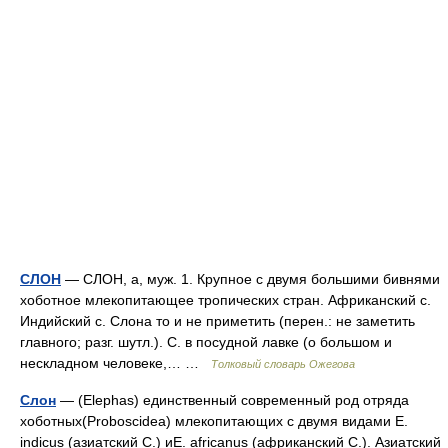
СЛОН
— СЛОН, а, муж. 1. Крупное с двумя большими бивнями
хоботное млекопитающее тропических стран. Африканский с.
Индийский с. Слона то и не приметить (перен.: не заметить
главного; разг. шутл.). С. в посудной лавке (о большом и
нескладном человеке,… …
Толковый словарь Ожегова
Слон
— (Elephas) единственный современный род отряда
хоботных(Proboscidea) млекопитающих с двумя видами Е.
indicus (азиатский С.) иЕ. africanus (африканский С.). Азиатский