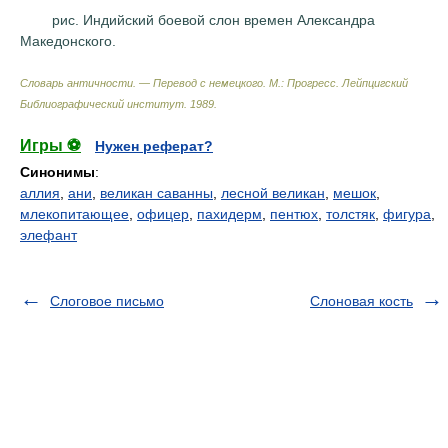
рис. Индийский боевой слон времен Александра
Македонского.
Словарь античности. — Перевод с немецкого. М.: Прогресс
.
Лейпцигский
Библиографический институт
.
1989
.
Игры ⚽
Нужен реферат?
Синонимы
:
аллия
,
ани
,
великан саванны
,
лесной великан
,
мешок
,
млекопитающее
,
офицер
,
пахидерм
,
пентюх
,
толстяк
,
фигура
,
элефант
Слоговое письмо
Слоновая кость