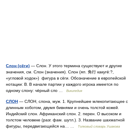
Слон (сёги)
— Слон. У этого термина существуют и другие
значения, см. Слон (значения). Слон (яп. 角行 какугё:?,
«угловой ходок») фигура в сёги. Обозначение в европейской
нотации: B. В начале партии у каждого игрока имеется по
одному слону: чёрный сло …
Википедия
СЛОН
— СЛОН, слона, муж. 1. Крупнейшее млекопитающее с
длинным хоботом, двумя бивнями и очень толстой кожей.
Индийский слон. Африканский слон. 2. перен. О высоком и
толстом человеке (разг. фам. шутл.). 3. Название шахматной
фигуры, передвигающейся на… …
Толковый словарь Ушакова